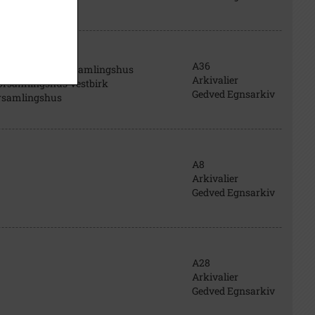
A36
s Grumstrup forsamlingshus
Arkivalier
orsamlingshus Vestbirk
Gedved Egnsarkiv
orsamlingshus
A8
Arkivalier
Gedved Egnsarkiv
A28
Arkivalier
Gedved Egnsarkiv