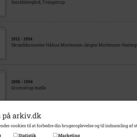
Serridslevgård, Tvingstrup
1912
- 1954
Skræddermester Håkon Mortensen Jørgen Mortensen Vesterga
1856
- 1954
Grumstrup mølle
 på arkiv.dk
1996
- 1997
nder cookies til at forbedre din brugeroplevelse og til indsamling af st
Gedved kommunale musikskole
g
Statistik
Marketing