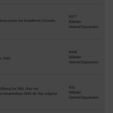
B377
is Rasmussen var kogekone i forsam-
Billeder
Gedved Egnsarkiv
B440
Billeder
a. 1940
Gedved Egnsarkiv
B32
ldberg fra 1961. Han var
Billeder
r besættelsen 1940-45. Har udgivet
Gedved Egnsarkiv