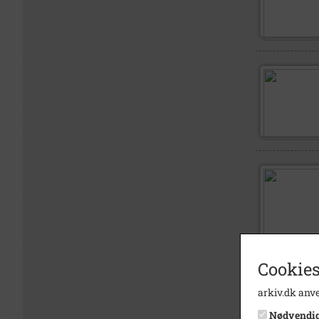
Cookies
arkiv.dk anve
Nødvendi