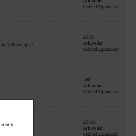
Arkivalier
Gedved Egnsarkiv
A2603
Arkivalier
de 1, Hovedgård
Gedved Egnsarkiv
A58
Arkivalier
Gedved Egnsarkiv
A2604
atistik.
Arkivalier
Gedved Egnsarkiv