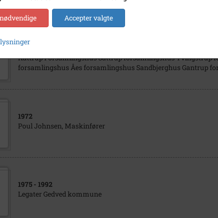
 nødvendige
Accepter valgte
1970
- 1988
plysninger
Forsamlingshuse i Gedved kommune Gangsted forsamlingshu
Kattrup Forsamlingshus Sattrup forsamlingshus Tvingstrup f
forsamlingshus Åes forsamlingshus Sandbjerghus Gantrup f
1972
Poul Johnsen, Maskinfører
1975
- 1992
Legater Gedved kommune