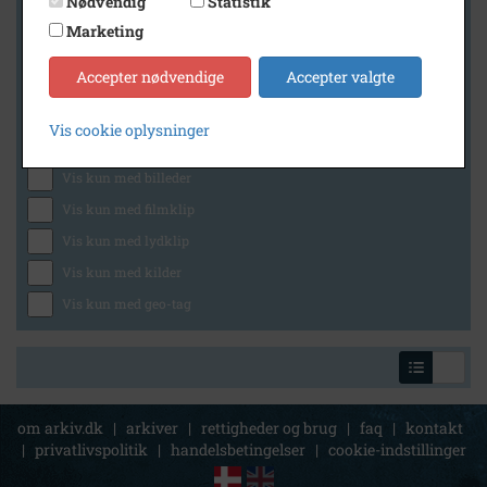
Nødvendig
Statistik
Marketing
Geografi
Accepter nødvendige
Accepter valgte
Vis cookie oplysninger
Generelt
Vis kun med billeder
Vis kun med filmklip
Vis kun med lydklip
Vis kun med kilder
Vis kun med geo-tag
om arkiv.dk
|
arkiver
|
rettigheder og brug
|
faq
|
kontakt
|
privatlivspolitik
|
handelsbetingelser
|
cookie-indstillinger