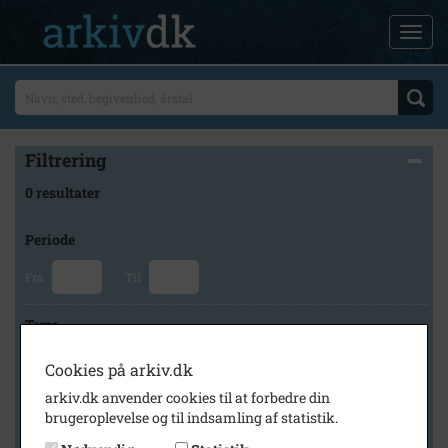
Filtrering
0 resultater
Periode
Fra
Til
Type
Cookies på arkiv.dk
arkiv.dk anvender cookies til at forbedre din
Arkiv
brugeroplevelse og til indsamling af statistik.