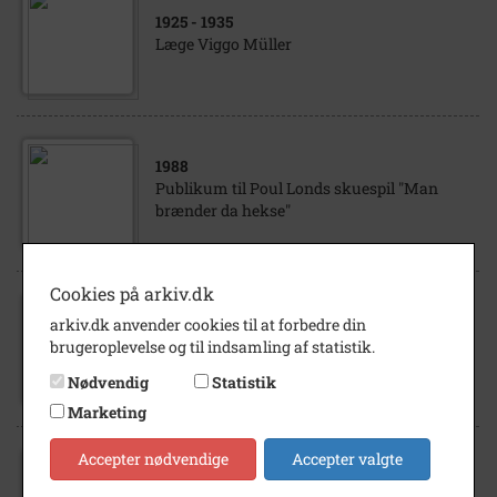
1925
- 1935
Læge Viggo Müller
1988
Publikum til Poul Londs skuespil "Man
brænder da hekse"
Cookies på arkiv.dk
1988
arkiv.dk anvender cookies til at forbedre din
Publikum til Poul Londs skuespil "Man
brugeroplevelse og til indsamling af statistik.
brænder da hekse"
Nødvendig
Statistik
Marketing
Accepter nødvendige
Accepter valgte
1988