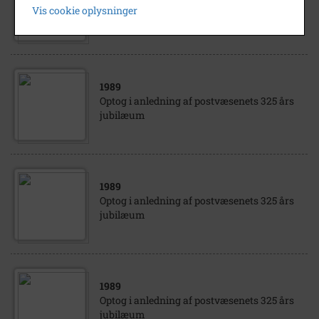
Publikum til Povl Londs skuespil "Man
Vis cookie oplysninger
brænder da hekse"
1989
Optog i anledning af postvæsenets 325 års
jubilæum
1989
Optog i anledning af postvæsenets 325 års
jubilæum
1989
Optog i anledning af postvæsenets 325 års
jubilæum