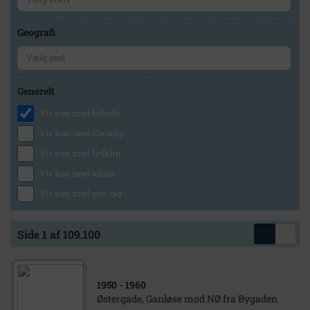
Geografi
Generelt
Vis kun med billeder
Vis kun med filmklip
Vis kun med lydklip
Vis kun med kilder
Vis kun med geo-tag
Side 1 af 109.100
1950
- 1960
Østergade, Ganløse mod NØ fra Bygaden