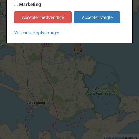
Marketing
Accepter nødvendige
Accepter valgte
Vis cookie oplysninger
©
OpenStreetMap
contributors.