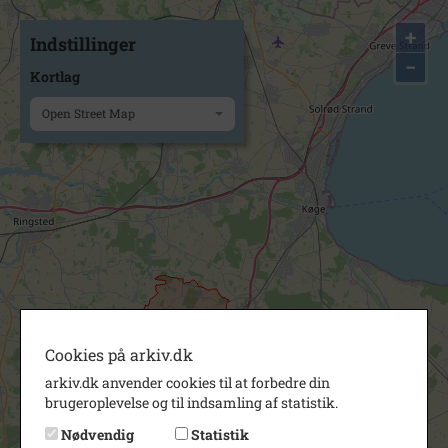
+
Indstillinger
−
Kortlag
Open Street Map
Cookies på arkiv.dk
arkiv.dk anvender cookies til at forbedre din
brugeroplevelse og til indsamling af statistik.
Nødvendig
Statistik