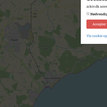
arkiv.dk anve
Nødvendi
Accepter
Vis cookie o