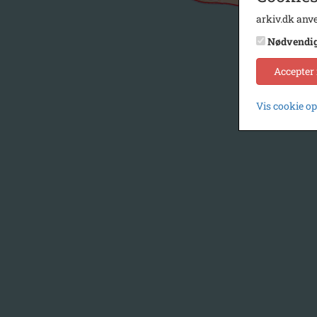
arkiv.dk anve
Nødvendi
Accepter
Vis cookie o