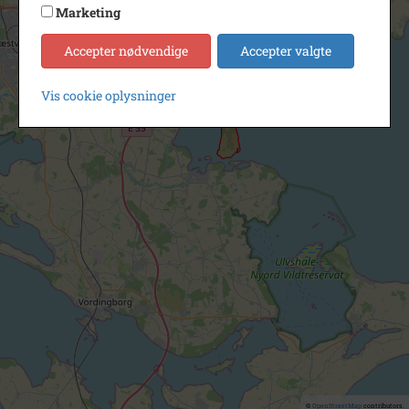
Marketing
Accepter nødvendige
Accepter valgte
Vis cookie oplysninger
©
OpenStreetMap
contributors.