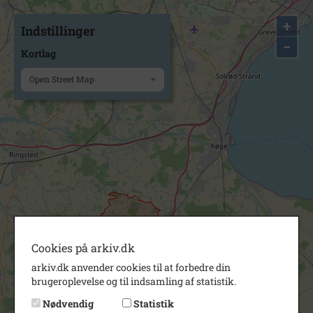
+
Indstillinger
−
Kortlag
Open Street Map
Cookies på arkiv.dk
arkiv.dk anvender cookies til at forbedre din
brugeroplevelse og til indsamling af statistik.
Nødvendig
Statistik