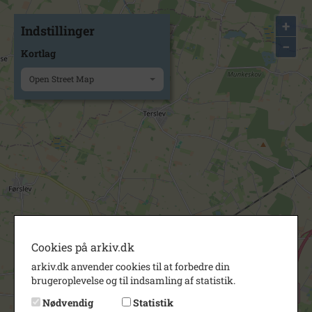
+
Indstillinger
−
Kortlag
Open Street Map
Cookies på arkiv.dk
arkiv.dk anvender cookies til at forbedre din
brugeroplevelse og til indsamling af statistik.
Nødvendig
Statistik