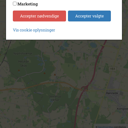
Marketing
Accepter nødvendige
Accepter valgte
Vis cookie oplysninger
©
OpenStreetMap
contributors.