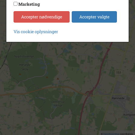
Marketing
Accepter nødvendige
Accepter valgte
Vis cookie oplysninger
©
OpenStreetMap
contributors.