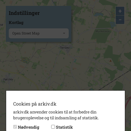
+
Indstillinger
−
Kortlag
Open Street Map
Cookies på arkiv.dk
arkiv.dk anvender cookies til at forbedre din
brugeroplevelse og til indsamling af statistik.
Nødvendig
Statistik