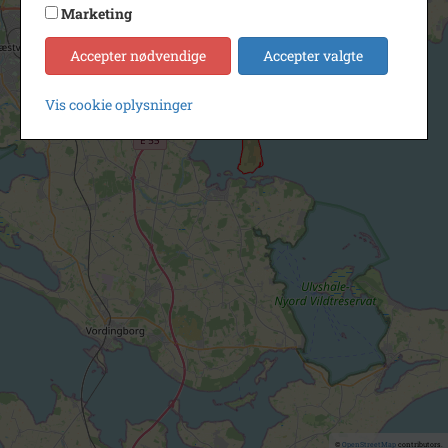
Marketing
Accepter nødvendige
Accepter valgte
Vis cookie oplysninger
©
OpenStreetMap
contributors.