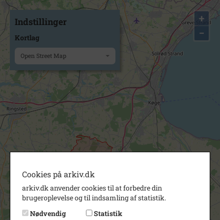
+
Indstillinger
−
Kortlag
Open Street Map
Cookies på arkiv.dk
arkiv.dk anvender cookies til at forbedre din
brugeroplevelse og til indsamling af statistik.
Nødvendig
Statistik