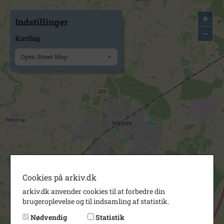
+
Indstillinger
−
Kortlag
Open Street Map
Cookies på arkiv.dk
arkiv.dk anvender cookies til at forbedre din
brugeroplevelse og til indsamling af statistik.
Nødvendig
Statistik