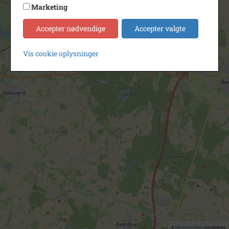
Marketing
Accepter nødvendige
Accepter valgte
Vis cookie oplysninger
©
OpenStreetMap
contributors.