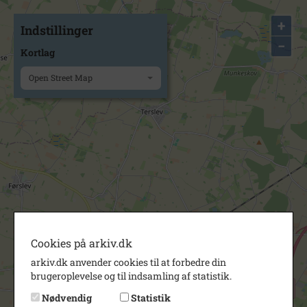
+
Indstillinger
−
Kortlag
Open Street Map
Cookies på arkiv.dk
arkiv.dk anvender cookies til at forbedre din
brugeroplevelse og til indsamling af statistik.
Nødvendig
Statistik