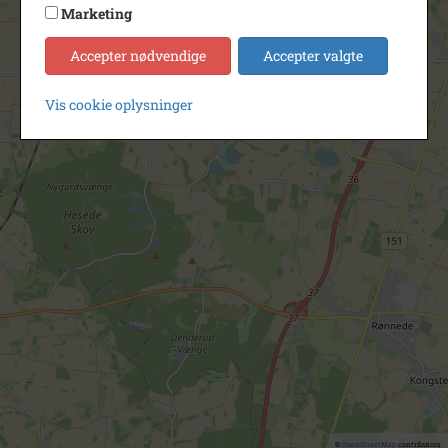
Marketing
Accepter nødvendige
Accepter valgte
Vis cookie oplysninger
©
OpenStreetMap
contributors.