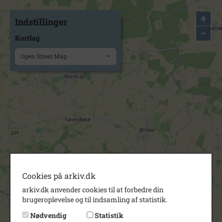
+
Indstillinger
−
Kortlag
Open Street Map
Cookies på arkiv.dk
arkiv.dk anvender cookies til at forbedre din
brugeroplevelse og til indsamling af statistik.
Nødvendig
Statistik