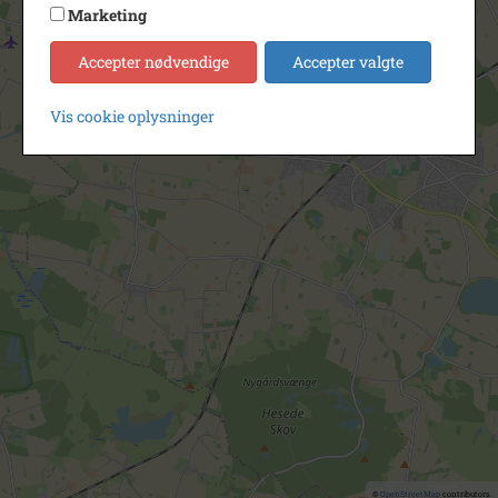
Marketing
Accepter nødvendige
Accepter valgte
Vis cookie oplysninger
©
OpenStreetMap
contributors.