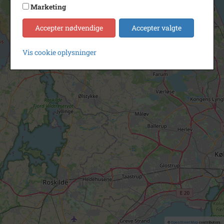
Marketing
Accepter nødvendige
Accepter valgte
Vis cookie oplysninger
©
OpenStreetMap
contributors.