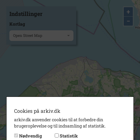
+
Indstillinger
−
Kortlag
Open Street Map
Cookies på arkiv.dk
arkiv.dk anvender cookies til at forbedre din
brugeroplevelse og til indsamling af statistik.
Nødvendig
Statistik