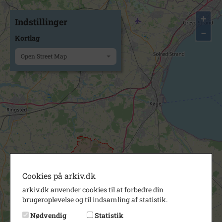
+
Indstillinger
−
Kortlag
Open Street Map
Cookies på arkiv.dk
arkiv.dk anvender cookies til at forbedre din
brugeroplevelse og til indsamling af statistik.
Nødvendig
Statistik