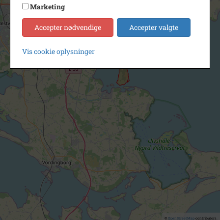
Marketing
Accepter nødvendige
Accepter valgte
Vis cookie oplysninger
©
OpenStreetMap
contributors.