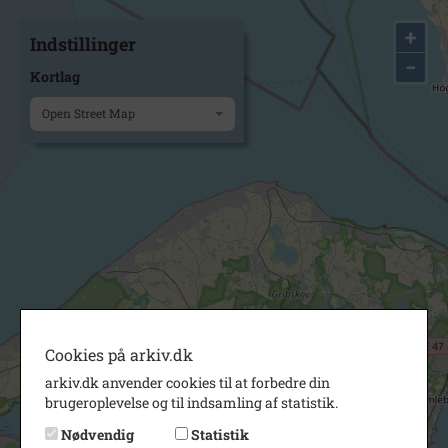
+
Indstillinger
−
Kortlag
Open Street Map
Cookies på arkiv.dk
arkiv.dk anvender cookies til at forbedre din
brugeroplevelse og til indsamling af statistik.
Nødvendig
Statistik