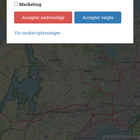
Marketing
Accepter nødvendige
Accepter valgte
Vis cookie oplysninger
©
OpenStreetMap
contributors.