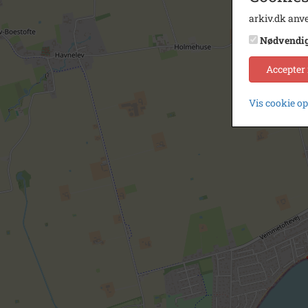
arkiv.dk anve
Nødvendi
Accepter
Vis cookie o