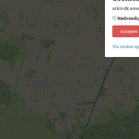
arkiv.dk anve
Nødvendi
Accepter
Vis cookie o