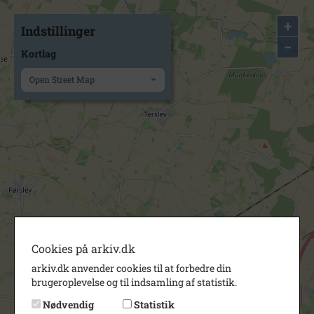
+
Indstillinger
−
Kortlag
Open Street Map
Cookies på arkiv.dk
arkiv.dk anvender cookies til at forbedre din
brugeroplevelse og til indsamling af statistik.
Nødvendig
Statistik