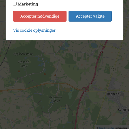
Marketing
Accepter nødvendige
Accepter valgte
Vis cookie oplysninger
©
OpenStreetMap
contributors.