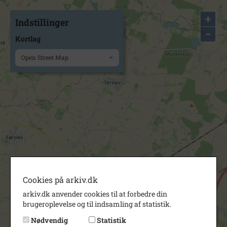
+
Indstillinger
−
Kortlag
Open Street Map
Cookies på arkiv.dk
arkiv.dk anvender cookies til at forbedre din
brugeroplevelse og til indsamling af statistik.
Nødvendig
Statistik