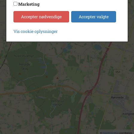
Marketing
Accepter nødvendige
Accepter valgte
Vis cookie oplysninger
©
OpenStreetMap
contributors.