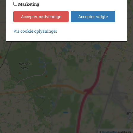
Marketing
Accepter nødvendige
Accepter valgte
Vis cookie oplysninger
©
OpenStreetMap
contributors.