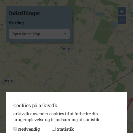
+
Indstillinger
−
Kortlag
Open Street Map
Cookies på arkiv.dk
arkiv.dk anvender cookies til at forbedre din
brugeroplevelse og til indsamling af statistik.
Nødvendig
Statistik