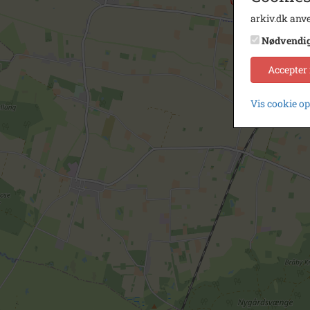
arkiv.dk anve
Nødvendi
Accepter
Vis cookie o