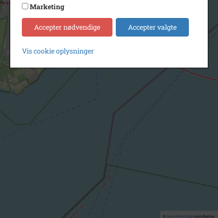
Marketing
Accepter nødvendige
Accepter valgte
Vis cookie oplysninger
©
OpenStreetMap
contributors.