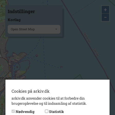
+
Indstillinger
−
Kortlag
Open Street Map
Cookies på arkiv.dk
arkiv.dk anvender cookies til at forbedre din
brugeroplevelse og til indsamling af statistik.
Nødvendig
Statistik