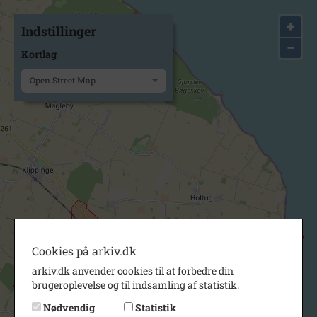
+
Indstillinger
−
Kortlag
Open Street Map
Cookies på arkiv.dk
arkiv.dk anvender cookies til at forbedre din
brugeroplevelse og til indsamling af statistik.
Nødvendig
Statistik