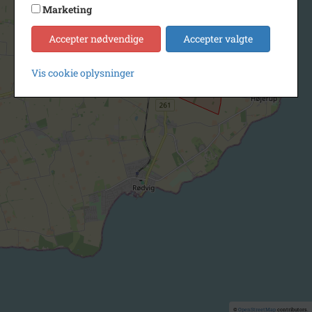
Marketing
Accepter nødvendige
Accepter valgte
Vis cookie oplysninger
©
OpenStreetMap
contributors.