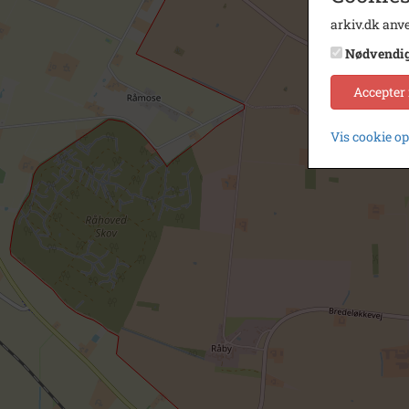
arkiv.dk anve
Nødvendi
Accepter
Vis cookie o