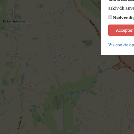
arkiv.dk anve
Nødvendi
Accepter
Vis cookie o