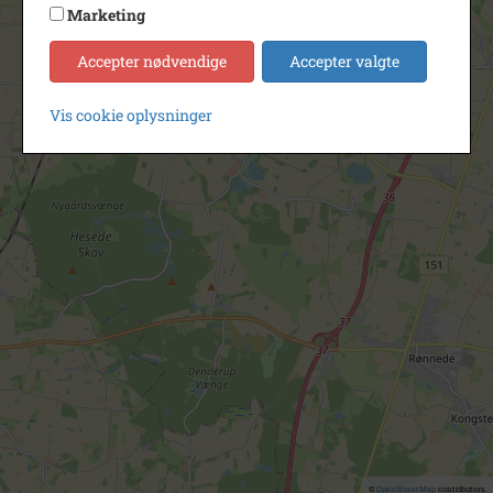
Marketing
Accepter nødvendige
Accepter valgte
Vis cookie oplysninger
©
OpenStreetMap
contributors.