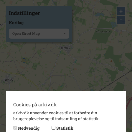
+
Indstillinger
−
Kortlag
Open Street Map
Cookies på arkiv.dk
arkiv.dk anvender cookies til at forbedre din
brugeroplevelse og til indsamling af statistik.
Nødvendig
Statistik