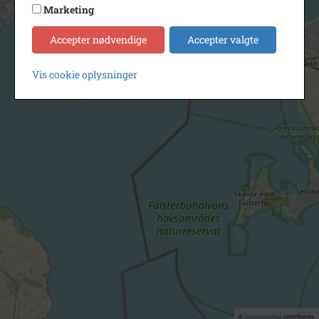
Marketing
Accepter nødvendige
Accepter valgte
Vis cookie oplysninger
©
OpenStreetMap
contributors.