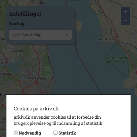
+
Indstillinger
−
Kortlag
Open Street Map
Cookies på arkiv.dk
arkiv.dk anvender cookies til at forbedre din
brugeroplevelse og til indsamling af statistik.
Nødvendig
Statistik