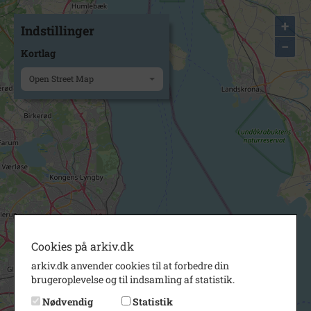
+
Indstillinger
−
Kortlag
Open Street Map
Cookies på arkiv.dk
arkiv.dk anvender cookies til at forbedre din
brugeroplevelse og til indsamling af statistik.
Nødvendig
Statistik