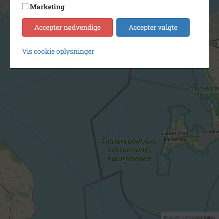
Marketing
Accepter nødvendige
Accepter valgte
Vis cookie oplysninger
©
OpenStreetMap
contributors.