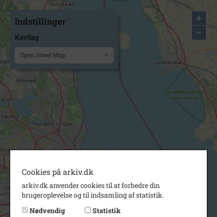
+
Indstillinger
−
Kortlag
Open Street Map
Cookies på arkiv.dk
arkiv.dk anvender cookies til at forbedre din
brugeroplevelse og til indsamling af statistik.
Nødvendig
Statistik