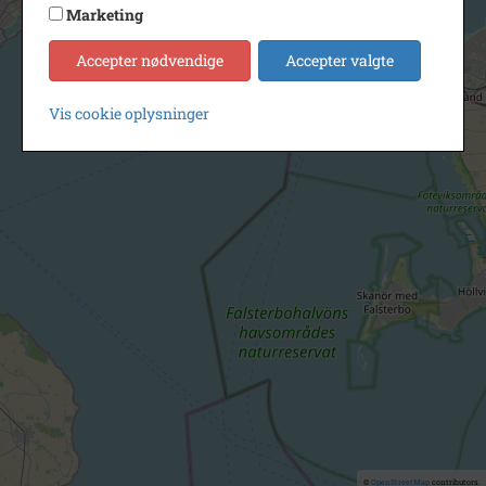
Marketing
Accepter nødvendige
Accepter valgte
Vis cookie oplysninger
©
OpenStreetMap
contributors.