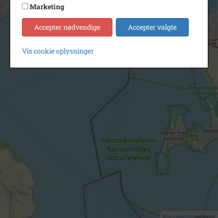
Marketing
Accepter nødvendige
Accepter valgte
Vis cookie oplysninger
©
OpenStreetMap
contributors.