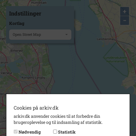
+
Indstillinger
−
Kortlag
Open Street Map
Cookies på arkiv.dk
arkiv.dk anvender cookies til at forbedre din
brugeroplevelse og til indsamling af statistik.
Nødvendig
Statistik