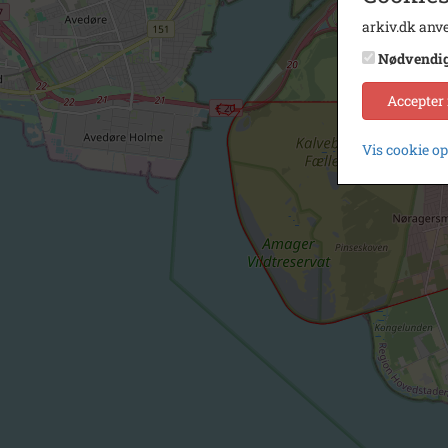
arkiv.dk anve
Nødvendi
Accepter
Vis cookie o