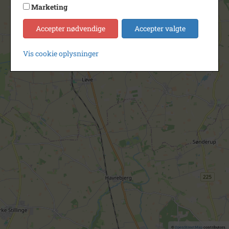
Marketing
Accepter nødvendige
Accepter valgte
Vis cookie oplysninger
©
OpenStreetMap
contributors.