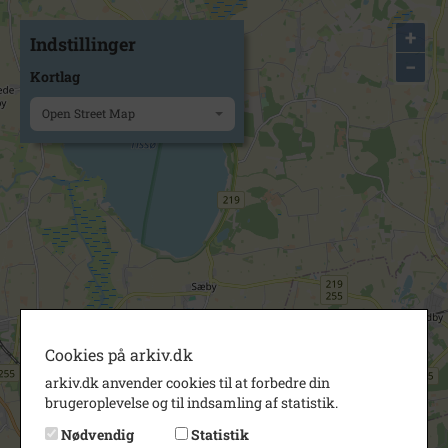
+
Indstillinger
−
Kortlag
Open Street Map
Cookies på arkiv.dk
arkiv.dk anvender cookies til at forbedre din
brugeroplevelse og til indsamling af statistik.
Nødvendig
Statistik