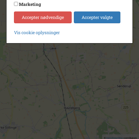
Marketing
Accepter nødvendige
Accepter valgte
Vis cookie oplysninger
©
OpenStreetMap
contributors.