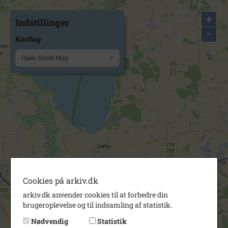
+
Indstillinger
−
Kortlag
Open Street Map
Cookies på arkiv.dk
arkiv.dk anvender cookies til at forbedre din
brugeroplevelse og til indsamling af statistik.
Nødvendig
Statistik