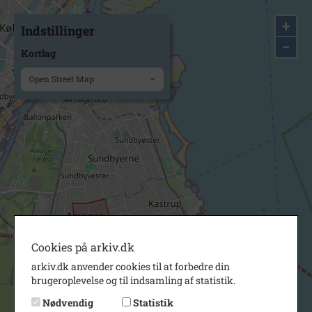
+
Indstillinger
−
Kortlag
Open Street Map
Cookies på arkiv.dk
arkiv.dk anvender cookies til at forbedre din
brugeroplevelse og til indsamling af statistik.
Nødvendig
Statistik