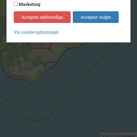
Marketing
Accepter nødvendige
Accepter valgte
Vis cookie oplysninger
©
OpenStreetMap
contributors.