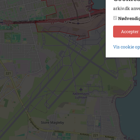
arkiv.dk anve
Nødvendi
Accepter
Vis cookie o