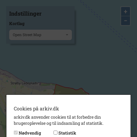
+
Indstillinger
−
Kortlag
Open Street Map
Cookies på arkiv.dk
arkiv.dk anvender cookies til at forbedre din
brugeroplevelse og til indsamling af statistik.
Nødvendig
Statistik