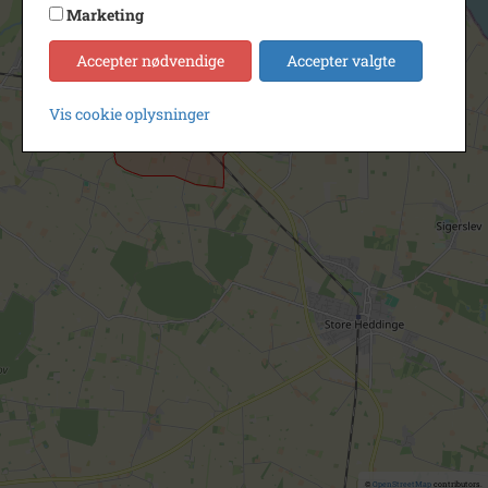
Marketing
Accepter nødvendige
Accepter valgte
Vis cookie oplysninger
©
OpenStreetMap
contributors.