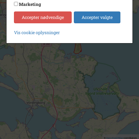
Marketing
Accepter nødvendige
Accepter valgte
Vis cookie oplysninger
©
OpenStreetMap
contributors.