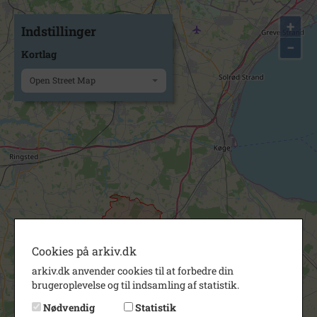
+
Indstillinger
−
Kortlag
Open Street Map
Cookies på arkiv.dk
arkiv.dk anvender cookies til at forbedre din
brugeroplevelse og til indsamling af statistik.
Nødvendig
Statistik