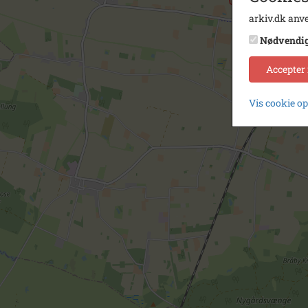
arkiv.dk anve
Nødvendi
Accepter
Vis cookie o