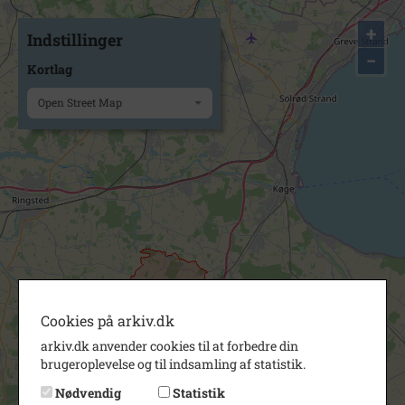
+
Indstillinger
−
Kortlag
Open Street Map
Cookies på arkiv.dk
arkiv.dk anvender cookies til at forbedre din
brugeroplevelse og til indsamling af statistik.
Nødvendig
Statistik