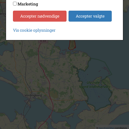
Marketing
Accepter nødvendige
Accepter valgte
Vis cookie oplysninger
©
OpenStreetMap
contributors.