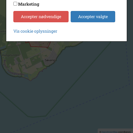
Marketing
Accepter nødvendige
Accepter valgte
Vis cookie oplysninger
©
OpenStreetMap
contributors.