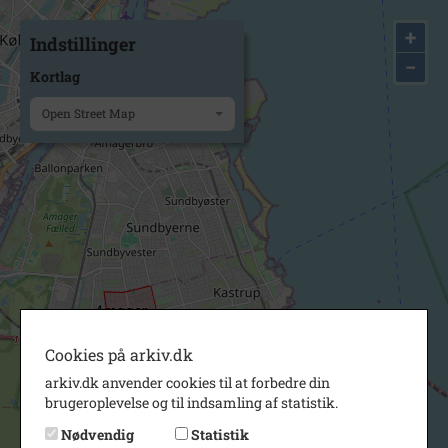
+
Indstillinger
−
Kortlag
Open Street Map
Cookies på arkiv.dk
arkiv.dk anvender cookies til at forbedre din
brugeroplevelse og til indsamling af statistik.
Nødvendig
Statistik