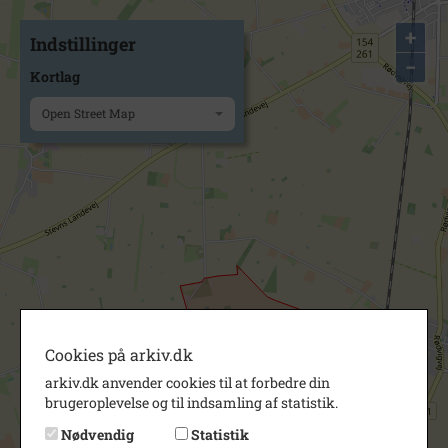
+
Indstillinger
−
Kortlag
Open Street Map
Cookies på arkiv.dk
arkiv.dk anvender cookies til at forbedre din
brugeroplevelse og til indsamling af statistik.
Nødvendig
Statistik