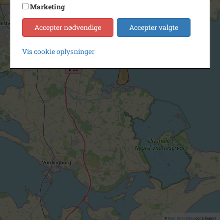
Marketing
Accepter nødvendige
Accepter valgte
Vis cookie oplysninger
©
OpenStreetMap
contributors.