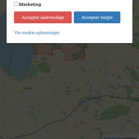
Marketing
Accepter nødvendige
Accepter valgte
Vis cookie oplysninger
©
OpenStreetMap
contributors.