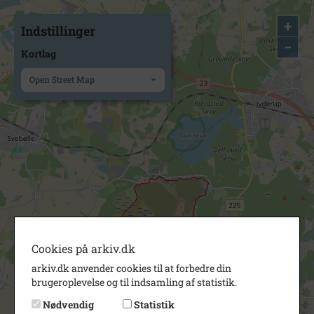
+
Indstillinger
−
Kortlag
Open Street Map
Cookies på arkiv.dk
arkiv.dk anvender cookies til at forbedre din
brugeroplevelse og til indsamling af statistik.
Nødvendig
Statistik