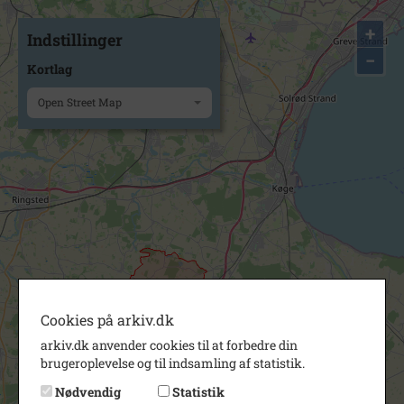
+
Indstillinger
−
Kortlag
Open Street Map
Cookies på arkiv.dk
arkiv.dk anvender cookies til at forbedre din
brugeroplevelse og til indsamling af statistik.
Nødvendig
Statistik