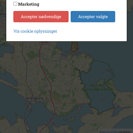
Marketing
Accepter nødvendige
Accepter valgte
Vis cookie oplysninger
©
OpenStreetMap
contributors.