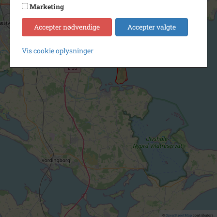
Marketing
Accepter nødvendige
Accepter valgte
Vis cookie oplysninger
©
OpenStreetMap
contributors.