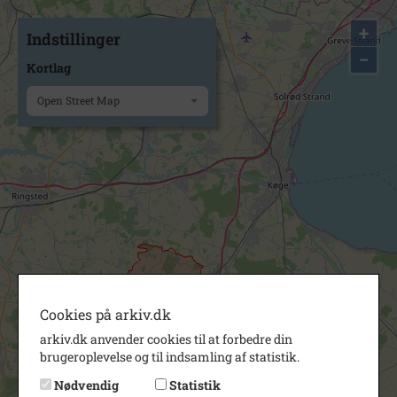
+
Indstillinger
−
Kortlag
Open Street Map
Cookies på arkiv.dk
arkiv.dk anvender cookies til at forbedre din
brugeroplevelse og til indsamling af statistik.
Nødvendig
Statistik