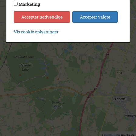
Marketing
Accepter nødvendige
Accepter valgte
Vis cookie oplysninger
©
OpenStreetMap
contributors.