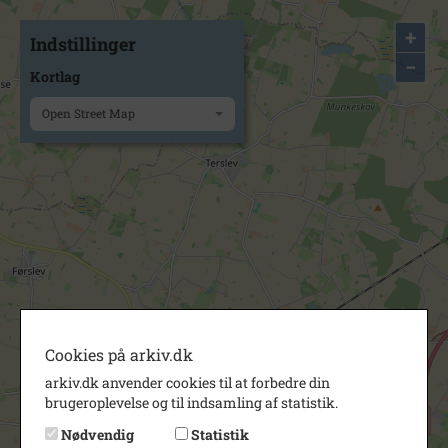
+
Indstillinger
−
Kortlag
Open Street Map
Cookies på arkiv.dk
arkiv.dk anvender cookies til at forbedre din
brugeroplevelse og til indsamling af statistik.
Nødvendig
Statistik