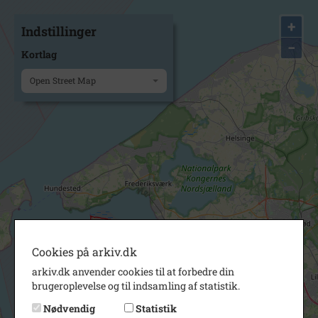
+
Indstillinger
−
Kortlag
Open Street Map
Cookies på arkiv.dk
arkiv.dk anvender cookies til at forbedre din
brugeroplevelse og til indsamling af statistik.
Nødvendig
Statistik