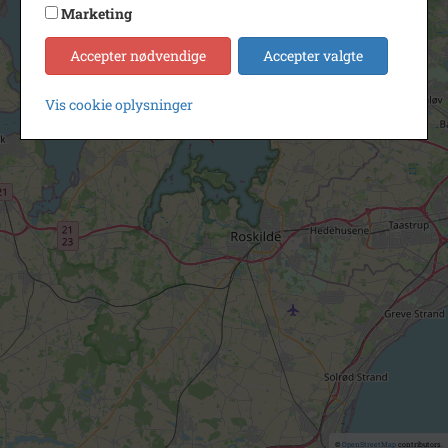
Marketing
Accepter nødvendige
Accepter valgte
Vis cookie oplysninger
©
OpenStreetMap
contributors.