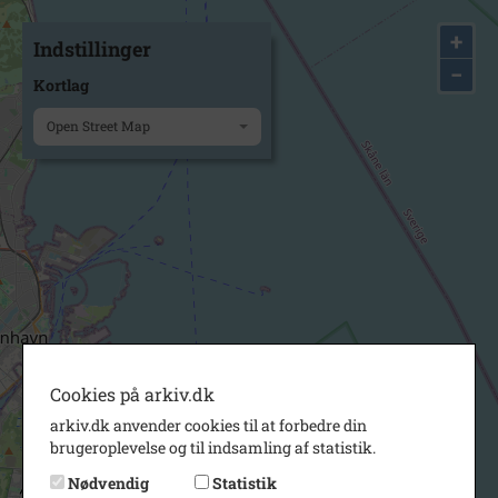
+
Indstillinger
−
Kortlag
Open Street Map
Cookies på arkiv.dk
arkiv.dk anvender cookies til at forbedre din
brugeroplevelse og til indsamling af statistik.
Nødvendig
Statistik