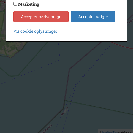
Marketing
Accepter nødvendige
Accepter valgte
Vis cookie oplysninger
©
OpenStreetMap
contributors.