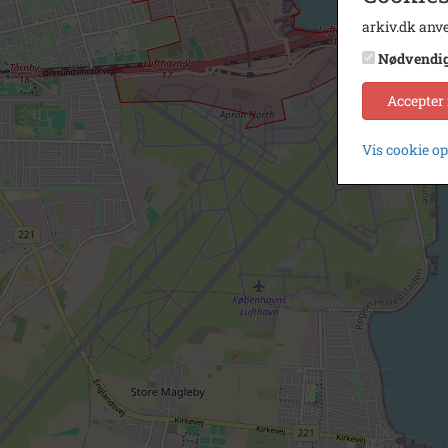
arkiv.dk anve
Nødvendi
Accepter
Vis cookie o